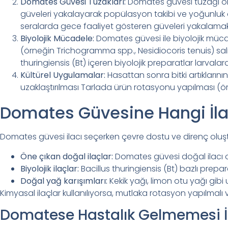
Domates Güvesi Tuzakları:
Domates güvesi tuzağı o
güveleri yakalayarak popülasyon takibi ve yoğunluk aza
seralarda gece faaliyet gösteren güveleri yakalamak iç
Biyolojik Mücadele:
Domates güvesi ile biyolojik müca
(örneğin Trichogramma spp., Nesidiocoris tenuis) salımı
thuringiensis (Bt) içeren biyolojik preparatlar larvalara 
Kültürel Uygulamalar:
Hasattan sonra bitki artıklarını
uzaklaştırılması Tarlada ürün rotasyonu yapılması (ör
Domates Güvesine Hangi İlaç
Domates güvesi ilacı seçerken çevre dostu ve direnç oluştu
Öne çıkan doğal ilaçlar:
Domates güvesi doğal ilacı ol
Biyolojik ilaçlar:
Bacillus thuringiensis (Bt) bazlı prepar
Doğal yağ karışımları:
Kekik yağı, limon otu yağı gibi 
Kimyasal ilaçlar kullanılıyorsa, mutlaka rotasyon yapılmalı v
Domatese Hastalık Gelmemesi İç