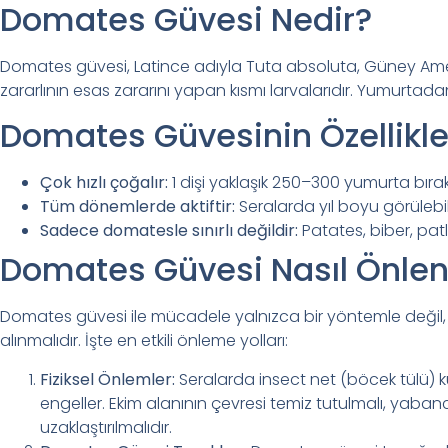
Domates Güvesi Nedir?
Domates güvesi, Latince adıyla Tuta absoluta, Güney Amerika
zararlının esas zararını yapan kısmı larvalarıdır. Yumurtada
Domates Güvesinin Özellikle
Çok hızlı çoğalır:
1 dişi yaklaşık 250–300 yumurta bıraka
Tüm dönemlerde aktiftir:
Seralarda yıl boyu görülebili
Sadece domatesle sınırlı değildir:
Patates, biber, patl
Domates Güvesi Nasıl Önlen
Domates güvesi ile mücadele yalnızca bir yöntemle değil, 
alınmalıdır. İşte en etkili önleme yolları:
Fiziksel Önlemler:
Seralarda insect net (böcek tülü) kull
engeller. Ekim alanının çevresi temiz tutulmalı, yabancı
uzaklaştırılmalıdır.