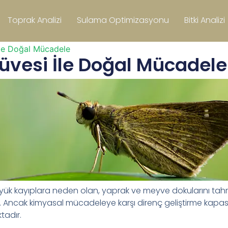
Toprak Analizi
Sulama Optimizasyonu
Bitki Analizi
le Doğal Mücadele
vesi İle Doğal Mücadele
ayıplara neden olan, yaprak ve meyve dokularını tahrip eder
ur. Ancak kimyasal mücadeleye karşı direnç geliştirme kap
adır.