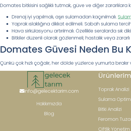
Domates bitkisini sağlıklı tutmak, güve ve diğer zararlılara k
Drenaj iyi yapılmalı, aşırı sulamadan kaçınılmalı.
Sulam
Yaprak ıslaklığına dikkat edilmeli. Sabah sulama tercih
Hava sirkülasyonu artırılmalı. Özellikle seralarda sık di
Bitkiler düzenli olarak gözlenmeli; hastalık veya zararlı 
Domates Güvesi Neden Bu Ka
Çünkü çok hızlı çoğalır, her dölde yüzlerce yumurta bırakır ve bi
Ürünlerim
Toprak Analizi
info@gelecektarim.com
Sulama Optim
Hakkımızda
Bitki Analizi
Blog
Feromon Tuza
Çiftlik Yönetim