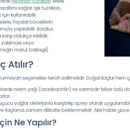
larak
feromon tuzakları
, erkek
ltımı sağlar. Işık tuzakları,
in kullanılabilir.
dele, faydalı böceklerin
yla yapılabilir. Bacillus
karşı oldukça etkilidir.
n yakılması veya
neğin marul, baklagil)
 Atılır?
rmayan seçenekler tercih edilmelidir. Doğal ilaçlar hem çe
arak neem yağı (azadirachtin) ve sarımsak-biber özlü doğal
atlar.
uçucu yağlar deterjanla karıştırılıp sprey olarak uygulanabili
e ilaçlama zamanı dikkatle belirlenmelidir. Aksi halde güve h
in Ne Yapılır?