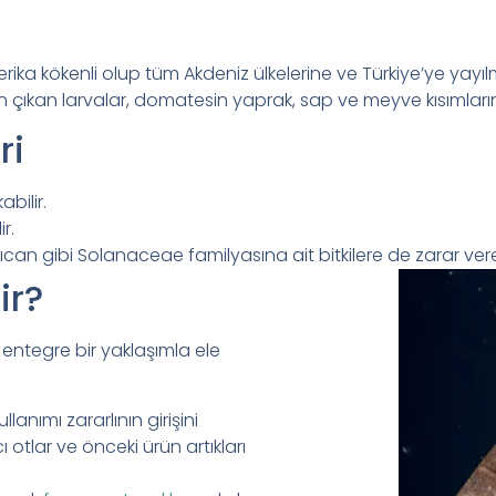
 kökenli olup tüm Akdeniz ülkelerine ve Türkiye’ye yayılmış 
n çıkan larvalar, domatesin yaprak, sap ve meyve kısımlarına
ri
bilir.
r.
ıcan gibi Solanaceae familyasına ait bitkilere de zarar vereb
ir?
entegre bir yaklaşımla ele
anımı zararlının girişini
 otlar ve önceki ürün artıkları