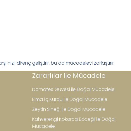
şı hızlı direnç geliştirir, bu da mücadeleyi zorlaştırır.
Zararlılar ile Mücadele
Domates Güvesi ile Doğal Mücadele
Elma İç Kurdu ile Doğal Mücadele
Zeytin Sineği ile Doğal Mücadele
Kahverengi Kokarca Böceği ile Doğal
Mücadele