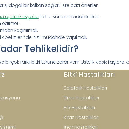
arşı doğal bir kalkan sağlar. İşte bazı öneriler:
a optimizasyonu
ile bu sorun ortadan kalkar.
 edilmeli.
kimden kaçınılmalı.
ilk belirtilerinde hızlı müdahale yapılmalı.
dar Tehlikelidir?
rçok farklı bitki türüne zarar verir. Üstelik klasik ilaçlara kar
iz
Bitki Hastalıkları
Salatalık Hastalıkları
izasyonu
Elma Hastalıkları
Erik Hastalıkları
ğı
Kiraz Hastalıkları
 Sistemi
İncir Hastalıkları